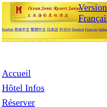
Versio
Françai
English
简体中文
繁體中文
日本語
한국어
Deutsch
Français
Itali
Accueil
Hôtel Infos
Réserver