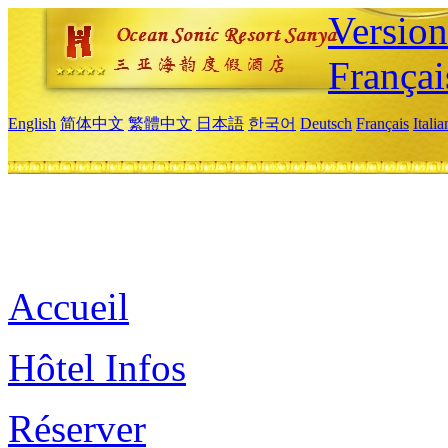
Versio
Françai
English
简体中文
繁體中文
日本語
한국어
Deutsch
Français
Itali
Accueil
Hôtel Infos
Réserver