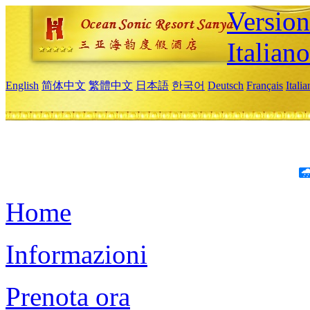
Version
Italiano
English
简体中文
繁體中文
日本語
한국어
Deutsch
Français
Itali
Home
Informazioni
Prenota ora