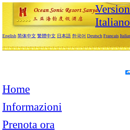
Version
Italiano
English
简体中文
繁體中文
日本語
한국어
Deutsch
Français
Itali
Home
Informazioni
Prenota ora