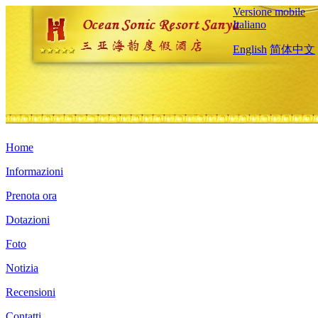
Versione mobile
Italiano
English
简体中文
Home
Informazioni
Prenota ora
Dotazioni
Foto
Notizia
Recensioni
Contatti